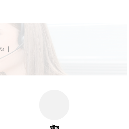
টেড।
ঘন্টার