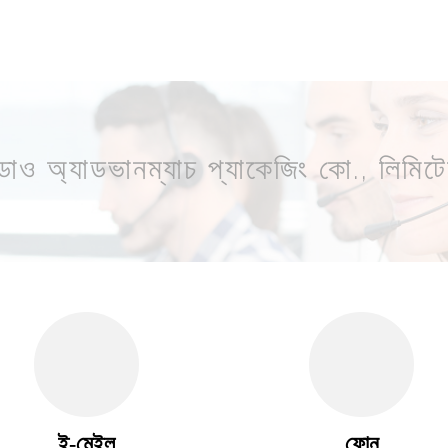
ডাও অ্যাডভানম্যাচ প্যাকেজিং কো., লিমি
ই-মেইল
ফোন