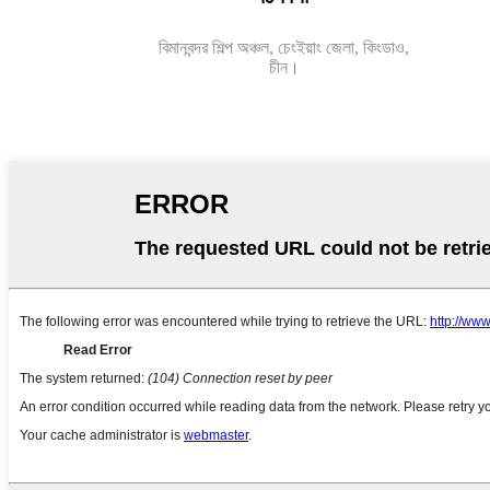
বিমানবন্দর শিল্প অঞ্চল, চেংইয়াং জেলা, কিংডাও,
চীন।