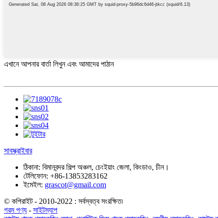
এখানে আপনার বার্তা লিখুন এবং আমাদের পাঠান
সাবস্ক্রাইবার
ঠিকানা:
বিমানবন্দর শিল্প অঞ্চল, চেংইয়াং জেলা, কিংডাও, চীন।
টেলিফোন:
+86-13853283162
ইমেইল:
grascot@gmail.com
© কপিরাইট - 2010-2022 : সর্বস্বত্ব সংরক্ষিত৷
গরম পণ্য
-
সাইটম্যাপ