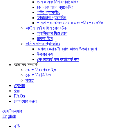
তামাক এবং সিগার প্যাকেজিং
চাল এবং ময়দা প্যাকেজিং
পনির প্যাকেজিং
ফায়ারউড প্যাকেজিং
পাস্তা প্যাকেজিং / ম্যাক এবং পনির প্যাকেজিং
কাস্টম নমনীয় ফিল্ম রোল স্টক
প্লাস্টিকের ফিল্ম রোল
ঢাকনা ফিল্ম
কাস্টম কাগজ প্যাকেজিং
কাগজ কেনাকাটা ব্যাগ কাগজ উপহার ব্যাগ
উপহার বাক্স
পেপারবোর্ড বাক্স কার্ডবোর্ড বাক্স
আমাদের সম্পর্কে
কোম্পানির প্রোফাইল
কোম্পানির ভিডিও
ক্ষমতা
ব্রোশার
খবর
FAQs
যোগাযোগ করুন
হোয়াটসঅ্যাপ
English
বাড়ি