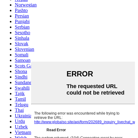
Norwegian
Pashto
Persian
Punjabi
Serbian
Sesotho
Sinhala
Slovak
Slovenian
Somali
Samoan
Scots Gaelic
Shona
Sindhi
Sundanese
Swahili
Tajik
Tamil
Telugu
Thai
Ukrainian
Urdu
Uzbek
Vietnamese
Welsh