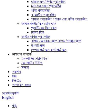
তামাক এবং সিগার প্যাকেজিং
চাল এবং ময়দা প্যাকেজিং
পনির প্যাকেজিং
ফায়ারউড প্যাকেজিং
পাস্তা প্যাকেজিং / ম্যাক এবং পনির প্যাকেজিং
কাস্টম নমনীয় ফিল্ম রোল স্টক
প্লাস্টিকের ফিল্ম রোল
ঢাকনা ফিল্ম
কাস্টম কাগজ প্যাকেজিং
কাগজ কেনাকাটা ব্যাগ কাগজ উপহার ব্যাগ
উপহার বাক্স
পেপারবোর্ড বাক্স কার্ডবোর্ড বাক্স
আমাদের সম্পর্কে
কোম্পানির প্রোফাইল
কোম্পানির ভিডিও
ক্ষমতা
ব্রোশার
খবর
FAQs
যোগাযোগ করুন
হোয়াটসঅ্যাপ
English
বাড়ি