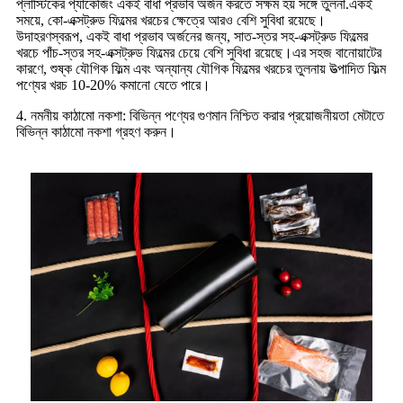
প্লাস্টিকের প্যাকেজিং একই বাধা প্রভাব অর্জন করতে সক্ষম হয় সঙ্গে তুলনা.একই
সময়ে, কো-এক্সট্রুড ফিল্মের খরচের ক্ষেত্রে আরও বেশি সুবিধা রয়েছে।
উদাহরণস্বরূপ, একই বাধা প্রভাব অর্জনের জন্য, সাত-স্তর সহ-এক্সট্রুড ফিল্মের
খরচে পাঁচ-স্তর সহ-এক্সট্রুড ফিল্মের চেয়ে বেশি সুবিধা রয়েছে।এর সহজ বানোয়াটের
কারণে, শুষ্ক যৌগিক ফিল্ম এবং অন্যান্য যৌগিক ফিল্মের খরচের তুলনায় উত্পাদিত ফিল্ম
পণ্যের খরচ 10-20% কমানো যেতে পারে।
4. নমনীয় কাঠামো নকশা: বিভিন্ন পণ্যের গুণমান নিশ্চিত করার প্রয়োজনীয়তা মেটাতে
বিভিন্ন কাঠামো নকশা গ্রহণ করুন।