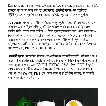
কিংডাও অ্যাডভানম্যাচ প্যাকেজিংয়ের মাল্টি-লেয়ার কো-এক্সট্রুডেড কম্পোজিট
ফিল্মকে সাধারণত ভাগ করা হয়
বেস স্তর, কার্যকরী স্তর এবং আঠালো
স্তর
স্তরের সংখ্যা নির্বিশেষে ফিল্মের প্রতিটি স্তরের ফাংশন অনুসারে।
বেস লেয়ার
: সাধারণত, যৌগিক ফিল্মের অভ্যন্তরীণ এবং বাইরের স্তর যা ভাল
শারীরিক এবং যান্ত্রিক বৈশিষ্ট্য, ছাঁচনির্মাণ এবং প্রক্রিয়াকরণ বৈশিষ্ট্য এবং
তাপীয় সিলিং স্তর থাকা উচিত।এটিতে তুলনামূলকভাবে কম খরচে ভাল তাপ-
সিলিং কর্মক্ষমতা এবং তাপ ঢালাই কর্মক্ষমতা রয়েছে।এদিকে, এটি কার্যকরী
স্তরে ভাল সমর্থন এবং ধরে রাখার প্রভাব এবং যৌগিক ঝিল্লির সর্বোচ্চ
অনুপাত যা যৌগিক ঝিল্লির সামগ্রিক অনমনীয়তা নির্ধারণ করে।বেস উপাদান
প্রধানত PE, PP, EVA, PET এবং PS.
কার্যকরী স্তর:
প্যাকেজিং ফিল্মের কোএক্সট্রুশন কার্যকরী স্তরটি বেশিরভাগ বাধা
স্তর, যা সাধারণত মাল্টি-লেয়ার কম্পোজিট ফিল্মের মাঝখানে।এটি প্রধানত বাধা
রজন ব্যবহার করে যেমন EVOH, PVDC, PVA, PA, PET, ইত্যাদি।
তাদের মধ্যে, সর্বাধিক ব্যবহৃত উচ্চ বাধা উপাদান হল EVOH এবং PVDC,
এবং সাধারণ PA এবং PET-তে একই রকম বাধা বৈশিষ্ট্য রয়েছে, যা মাঝারি
বাধা সামগ্রীর অন্তর্গত। .