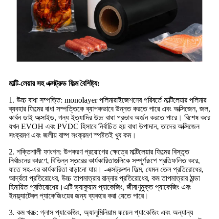
মাল্টি-লেয়ার সহ এক্সট্রুড ফিল্ম বৈশিষ্ট্য:
1. উচ্চ বাধা সম্পত্তি: monolayer পলিমারাইজেশনের পরিবর্তে মাল্টিলেয়ার পলিমার
ব্যবহার ফিল্মের বাধা সম্পত্তিকে ব্যাপকভাবে উন্নত করতে পারে এবং অক্সিজেন, জল,
কার্বন ডাই অক্সাইড, গন্ধ ইত্যাদির উচ্চ বাধা প্রভাব অর্জন করতে পারে। বিশেষ করে
যখন EVOH এবং PVDC হিসাবে নির্বাচিত হয় বাধা উপাদান, তাদের অক্সিজেন
সংক্রমণ এবং জলীয় বাষ্প সংক্রমণ স্পষ্টতই খুব কম।
2. শক্তিশালী ফাংশন: উপকরণ প্রয়োগের ক্ষেত্রে মাল্টিলেয়ার ফিল্মের বিস্তৃত
নির্বাচনের কারণে, বিভিন্ন স্তরের কার্যকারিতাগুলিকে সম্পূর্ণরূপে প্রতিফলিত করে,
যাতে সহ-এর কার্যকারিতা বাড়ানো যায়। -এক্সট্রুশন ফিল্ম, যেমন তেল প্রতিরোধের,
আর্দ্রতা প্রতিরোধের, উচ্চ তাপমাত্রার রান্নার প্রতিরোধের, কম তাপমাত্রার ঠান্ডা
হিমায়িত প্রতিরোধের।এটি ভ্যাকুয়াম প্যাকেজিং, জীবাণুমুক্ত প্যাকেজিং এবং
ইনফ্ল্যাটেবল প্যাকেজিংয়ের জন্য ব্যবহার করা যেতে পারে।
3. কম খরচ: গ্লাস প্যাকেজিং, অ্যালুমিনিয়াম ফয়েল প্যাকেজিং এবং অন্যান্য