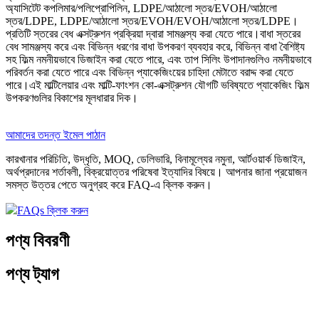
অ্যাসিটেট কপলিমার/পলিপ্রোপিলিন, LDPE/আঠালো স্তর/EVOH/আঠালো
স্তর/LDPE, LDPE/আঠালো স্তর/EVOH/EVOH/আঠালো স্তর/LDPE।
প্রতিটি স্তরের বেধ এক্সট্রুশন প্রক্রিয়া দ্বারা সামঞ্জস্য করা যেতে পারে।বাধা স্তরের
বেধ সামঞ্জস্য করে এবং বিভিন্ন ধরণের বাধা উপকরণ ব্যবহার করে, বিভিন্ন বাধা বৈশিষ্ট্য
সহ ফিল্ম নমনীয়ভাবে ডিজাইন করা যেতে পারে, এবং তাপ সিলিং উপাদানগুলিও নমনীয়ভাবে
পরিবর্তন করা যেতে পারে এবং বিভিন্ন প্যাকেজিংয়ের চাহিদা মেটাতে বরাদ্দ করা যেতে
পারে।এই মাল্টিলেয়ার এবং মাল্টি-ফাংশন কো-এক্সট্রুশন যৌগটি ভবিষ্যতে প্যাকেজিং ফিল্ম
উপকরণগুলির বিকাশের মূলধারার দিক।
আমাদের তদন্ত ইমেল পাঠান
কারখানার পরিচিতি, উদ্ধৃতি, MOQ, ডেলিভারি, বিনামূল্যের নমুনা, আর্টওয়ার্ক ডিজাইন,
অর্থপ্রদানের শর্তাবলী, বিক্রয়োত্তর পরিষেবা ইত্যাদির বিষয়ে। আপনার জানা প্রয়োজন
সমস্ত উত্তর পেতে অনুগ্রহ করে FAQ-এ ক্লিক করুন।
FAQs ক্লিক করুন
পণ্য বিবরণী
পণ্য ট্যাগ