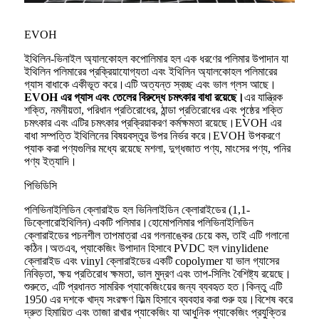
EVOH
ইথিলিন-ভিনাইল অ্যালকোহল কপোলিমার হল এক ধরণের পলিমার উপাদান যা
ইথিলিন পলিমারের প্রক্রিয়াযোগ্যতা এবং ইথিলিন অ্যালকোহল পলিমারের
গ্যাস বাধাকে একীভূত করে।এটি অত্যন্ত স্বচ্ছ এবং ভাল গ্লস আছে।
EVOH এর গ্যাস এবং তেলের বিরুদ্ধে চমৎকার বাধা রয়েছে।
এর যান্ত্রিক
শক্তি, নমনীয়তা, পরিধান প্রতিরোধের, ঠান্ডা প্রতিরোধের এবং পৃষ্ঠের শক্তি
চমৎকার এবং এটির চমৎকার প্রক্রিয়াকরণ কর্মক্ষমতা রয়েছে।EVOH এর
বাধা সম্পত্তি ইথিলিনের বিষয়বস্তুর উপর নির্ভর করে।EVOH উপকরণে
প্যাক করা পণ্যগুলির মধ্যে রয়েছে মশলা, দুগ্ধজাত পণ্য, মাংসের পণ্য, পনির
পণ্য ইত্যাদি।
পিভিডিসি
পলিভিনাইলিডিন ক্লোরাইড হল ভিনিলাইডিন ক্লোরাইডের (1,1-
ডিক্লোরোইথিলিন) একটি পলিমার।হোমোপলিমার পলিভিনাইলিডিন
ক্লোরাইডের পচনশীল তাপমাত্রা এর গলনাঙ্কের চেয়ে কম, তাই এটি গলানো
কঠিন।অতএব, প্যাকেজিং উপাদান হিসাবে PVDC হল vinylidene
ক্লোরাইড এবং vinyl ক্লোরাইডের একটি copolymer যা ভাল গ্যাসের
নিবিড়তা, ক্ষয় প্রতিরোধ ক্ষমতা, ভাল মুদ্রণ এবং তাপ-সিলিং বৈশিষ্ট্য রয়েছে।
শুরুতে, এটি প্রধানত সামরিক প্যাকেজিংয়ের জন্য ব্যবহৃত হত।কিন্তু এটি
1950 এর দশকে খাদ্য সংরক্ষণ ফিল্ম হিসাবে ব্যবহার করা শুরু হয়।বিশেষ করে
দ্রুত হিমায়িত এবং তাজা রাখার প্যাকেজিং যা আধুনিক প্যাকেজিং প্রযুক্তির