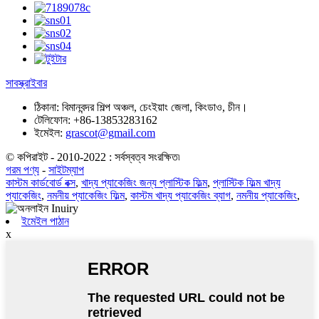
সাবস্ক্রাইবার
ঠিকানা:
বিমানবন্দর শিল্প অঞ্চল, চেংইয়াং জেলা, কিংডাও, চীন।
টেলিফোন:
+86-13853283162
ইমেইল:
grascot@gmail.com
© কপিরাইট - 2010-2022 : সর্বস্বত্ব সংরক্ষিত৷
গরম পণ্য
-
সাইটম্যাপ
কাস্টম কার্ডবোর্ড বক্স
,
খাদ্য প্যাকেজিং জন্য প্লাস্টিক ফিল্ম
,
প্লাস্টিক ফিল্ম খাদ্য
প্যাকেজিং
,
নমনীয় প্যাকেজিং ফিল্ম
,
কাস্টম খাদ্য প্যাকেজিং ব্যাগ
,
নমনীয় প্যাকেজিং
,
ইমেইল পাঠান
x