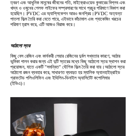
ত্বরণ এবং আধুনিক মানুষের জীবনের গতি, মাইক্রোওয়েভ কুকারের বিপ্লব এবং
খাদ্য ও ওষুধের শেলফ লাইফের সম্প্রসারণের সাথে প্রচুর পরিমাণে বিকাশ করা
হয়েছিল। PVDC এর অ্যাপ্লিকেশন আরও জনপ্রিয়।PVDC অত্যন্ত
পাতলা ফিল্ম তৈরি করা যেতে পারে, এইভাবে কাঁচামাল এবং প্যাকেজিং খরচের
পরিমাণ হ্রাস করে, এটি আজও বিরাজ করে।
আঠালো স্তর
কিছু বেস রেজিন এবং কার্যকরী লেয়ার রেজিনের দুর্বল সখ্যতার কারণে, আঠার
ভূমিকা পালন করার জন্য এই দুটি স্তরের মধ্যে কিছু আঠালো স্তর স্থাপন করা
প্রয়োজন, যাতে একটি "সমন্বিত" যৌগিক ফিল্ম তৈরি করা যায়।আঠালো স্তর
আঠালো রজন ব্যবহার করে, সাধারণত ব্যবহৃত হয় ম্যালিক অ্যানহাইড্রাইড
গ্রাফটেড পলিওলিফিন এবং ইথিলিন-ভিনাইল অ্যাসিটেট কপোলিমার
(ইভিএ)।