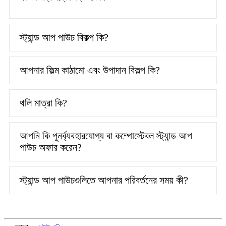
স্ট্যান্ড আপ পাউচ বিকল্প কি?
আপনার ফিল্ম কাঠামো এবং উপাদান বিকল্প কি?
থলি মাত্রা কি?
আপনি কি পুনর্ব্যবহারযোগ্য বা কম্পোস্টেবল স্ট্যান্ড আপ
পাউচ অফার করেন?
স্ট্যান্ড আপ পাউচগুলিতে আপনার পরিবর্তনের সময় কী?