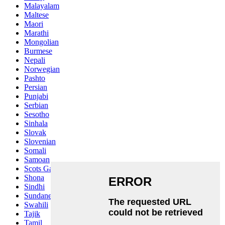
Malayalam
Maltese
Maori
Marathi
Mongolian
Burmese
Nepali
Norwegian
Pashto
Persian
Punjabi
Serbian
Sesotho
Sinhala
Slovak
Slovenian
Somali
Samoan
Scots Gaelic
Shona
Sindhi
Sundanese
Swahili
Tajik
Tamil