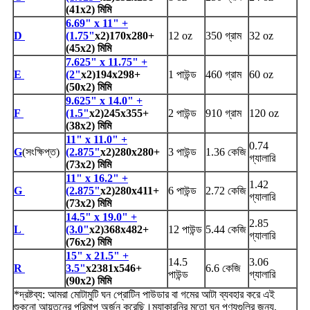
(41x2) মিমি
6.69" x 11" +
D
(1.75"
x2)
170x280+
12 oz
350 গ্রাম
32 oz
(45x2) মিমি
7.625" x 11.75" +
E
(2"
x2)
194x298+
1 পাউন্ড
460 গ্রাম
60 oz
(50x2) মিমি
9.625" x 14.0" +
F
(1.5"
x2)
245x355+
2 পাউন্ড
910 গ্রাম
120 oz
(38x2) মিমি
11" x 11.0" +
0.74
G
(সংক্ষিপ্ত)
(2.875"
x2)
280x280+
3 পাউন্ড
1.36 কেজি
গ্যালারি
(73x2) মিমি
11" x 16.2" +
1.42
G
(2.875"
x2)
280x411+
6 পাউন্ড
2.72 কেজি
গ্যালারি
(73x2) মিমি
14.5" x 19.0" +
2.85
L
(3.0"
x2)
368x482+
12 পাউন্ড
5.44 কেজি
গ্যালারি
(76x2) মিমি
15" x 21.5" +
14.5
3.06
R
3.5"
x2
381x546+
6.6 কেজি
পাউন্ড
গ্যালারি
(90x2) মিমি
*দ্রষ্টব্য: আমরা মোটামুটি ঘন প্রোটিন পাউডার বা গমের আটা ব্যবহার করে এই
শুকনো আয়তনের পরিমাপ অর্জন করেছি।ম্যাকারনির মতো ঘন পণ্যগুলির জন্য,