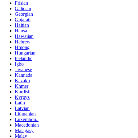
Frisian
Galician
Georgian
Gujarati
Haitian
Hausa
Hawaiian
Hebrew
Hmong
Hungarian
Icelandic
Igbo
Javanese
Kannada
Kazakh
Khmer
Kurdish
Kyrgyz
Latin
Latvian
Lithuanian
Luxembou..
Macedonian
Malagasy
Malay