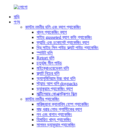
বাড়ি
পণ্য
কাস্টম নমনীয় থলি এবং ব্যাগ প্যাকেজিং
খাদ্য প্যাকেজিং ব্যাগ
সাইড gusseted ব্যাগ কফি প্যাকেজিং
ক্যান্ডি এবং চকোলেট প্যাকেজিং ব্যাগ
থ্রি সাইড সিল পাউচ ফ্ল্যাট পাউচ প্যাকেজিং
স্পাউট থলি
Retort থলি
চতুর্ভুজ সীল পাউচ
মাইক্রোওয়েভেবল থলি
ফ্ল্যাট নিচের থলি
অ্যালুমিনিয়াম উচ্চ বাধা থলি
স্ট্যান্ড আপ থলি doypacks
ভ্যাকুয়াম প্যাকেজিং ব্যাগ
মাল্টিলেয়ার কোএক্সট্রুশন ফিল্ম
কাস্টম নমনীয় প্যাকেজিং
মারিজুয়ানা ক্যানাবিস হেম্প প্যাকেজিং
মাছ ধরার লোভ প্লাস্টিকের ব্যাগ
লন এবং বাগান প্যাকেজিং
হিমায়িত খাদ্য প্যাকেজিং
সালমন ভ্যাকুয়াম প্যাকেজিং