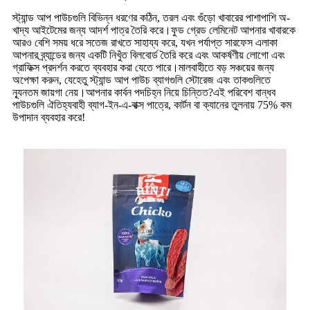
স্ট্যান্ড আপ পাউচগুলি বিভিন্ন ধরণের কঠিন, তরল এবং গুঁড়ো খাবারের পাশাপাশি অ-
খাদ্য আইটেমের জন্য আদর্শ পাত্র তৈরি করে।ফুড গ্রেড লেমিনেট আপনার খাবারকে
আরও বেশি সময় ধরে সতেজ রাখতে সাহায্য করে, যখন পর্যাপ্ত সারফেস এলাকা
আপনার ব্র্যান্ডের জন্য একটি নিখুঁত বিলবোর্ড তৈরি করে এবং আকর্ষণীয় লোগো এবং
গ্রাফিক্স প্রদর্শন করতে ব্যবহার করা যেতে পারে।মালবাহীতে বড় সঞ্চয়ের জন্য
অপেক্ষা করুন, যেহেতু স্ট্যান্ড আপ পাউচ ব্যাগগুলি স্টোরেজ এবং তাকগুলিতে
ন্যূনতম জায়গা নেয়।আপনার কার্বন পদচিহ্ন নিয়ে চিন্তিত?এই পরিবেশ বান্ধব
পাউচগুলি ঐতিহ্যবাহী ব্যাগ-ইন-এ-বাক্স পাত্রে, কার্টন বা ক্যানের তুলনায় 75% কম
উপাদান ব্যবহার করে!