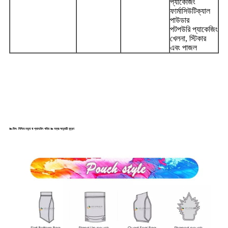
প্যাকেজিং
ফার্মাসিউটিক্যাল
পাউডার
পটপউরি প্যাকেজিং
খেলনা, স্টিকার
এবং পাজল
রঙ-মিল: নিশ্চিত-নমুনা বা প্যানটোন গাইড রঙ নম্বর অনুযায়ী মুদ্রণ