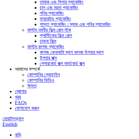
তামাক এবং সিগার প্যাকেজিং
চাল এবং ময়দা প্যাকেজিং
পনির প্যাকেজিং
ফায়ারউড প্যাকেজিং
পাস্তা প্যাকেজিং / ম্যাক এবং পনির প্যাকেজিং
কাস্টম নমনীয় ফিল্ম রোল স্টক
প্লাস্টিকের ফিল্ম রোল
ঢাকনা ফিল্ম
কাস্টম কাগজ প্যাকেজিং
কাগজ কেনাকাটা ব্যাগ কাগজ উপহার ব্যাগ
উপহার বাক্স
পেপারবোর্ড বাক্স কার্ডবোর্ড বাক্স
আমাদের সম্পর্কে
কোম্পানির প্রোফাইল
কোম্পানির ভিডিও
ক্ষমতা
ব্রোশার
খবর
FAQs
যোগাযোগ করুন
হোয়াটসঅ্যাপ
English
বাড়ি