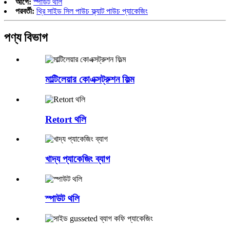
আগে:
স্পাউট থলি
পরবর্তী:
থ্রি সাইড সিল পাউচ ফ্ল্যাট পাউচ প্যাকেজিং
পণ্য বিভাগ
মাল্টিলেয়ার কোএক্সট্রুশন ফিল্ম
Retort থলি
খাদ্য প্যাকেজিং ব্যাগ
স্পাউট থলি