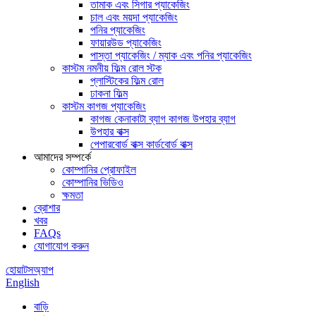
তামাক এবং সিগার প্যাকেজিং
চাল এবং ময়দা প্যাকেজিং
পনির প্যাকেজিং
ফায়ারউড প্যাকেজিং
পাস্তা প্যাকেজিং / ম্যাক এবং পনির প্যাকেজিং
কাস্টম নমনীয় ফিল্ম রোল স্টক
প্লাস্টিকের ফিল্ম রোল
ঢাকনা ফিল্ম
কাস্টম কাগজ প্যাকেজিং
কাগজ কেনাকাটা ব্যাগ কাগজ উপহার ব্যাগ
উপহার বাক্স
পেপারবোর্ড বাক্স কার্ডবোর্ড বাক্স
আমাদের সম্পর্কে
কোম্পানির প্রোফাইল
কোম্পানির ভিডিও
ক্ষমতা
ব্রোশার
খবর
FAQs
যোগাযোগ করুন
হোয়াটসঅ্যাপ
English
বাড়ি