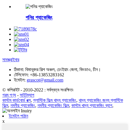
পনির প্যাকেজিং
সাবস্ক্রাইবার
ঠিকানা:
বিমানবন্দর শিল্প অঞ্চল, চেংইয়াং জেলা, কিংডাও, চীন।
টেলিফোন:
+86-13853283162
ইমেইল:
grascot@gmail.com
© কপিরাইট - 2010-2022 : সর্বস্বত্ব সংরক্ষিত৷
গরম পণ্য
-
সাইটম্যাপ
কাস্টম কার্ডবোর্ড বক্স
,
প্লাস্টিক ফিল্ম খাদ্য প্যাকেজিং
,
খাদ্য প্যাকেজিং জন্য প্লাস্টিক
ফিল্ম
,
নমনীয় প্যাকেজিং
,
নমনীয় প্যাকেজিং ফিল্ম
,
কাস্টম খাদ্য প্যাকেজিং ব্যাগ
,
ইমেইল পাঠান
x