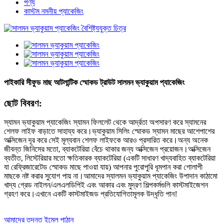
পণ্য
কাস্টম নমনীয় প্যাকেজিং
পাইকারি সীফুড মাছ আটলান্টিক স্মোকড ট্রাউট সালমন ভ্যাকুয়াম প্যাকেজিং
ছোট বিবরণ:
স্যামন ভ্যাকুয়াম প্যাকেজিং স্যামন ফিললেট থেকে আর্দ্রতা অপসারণ করে স্যামনের
শেলফ লাইফ বাড়াতে সাহায্য করে।ভ্যাকুয়াম সিলিং স্মোকড স্যামন মাছের আশেপাশের
অক্সিজেন দূর করে সেই মূল্যবান শেলফ লাইফকে আরও প্রসারিত করে।অন্য অনেক
জীবন্ত জিনিসের মতো, ব্যাকটেরিয়া বেঁচে থাকার জন্য অক্সিজেন প্রয়োজন।অক্সিজেন
ব্যতীত, লিস্টেরিয়ার মতো ক্ষতিকারক ব্যাকটেরিয়া (একটি সাধারণ খাদ্যবাহিত ব্যাকটেরিয়া
যা রেফ্রিজারেটেড স্মোকড মাছে পাওয়া যায়) আপনার পুরোপুরি ধূমপান করা গোলাপী
মাছকে নষ্ট করার সুযোগ পায় না।আমাদের স্যালমন ভ্যাকুয়াম প্যাকেজিং উপাদান কাঠামো
খাদ্য গ্রেড নাইলন/এলএলডিপিই এবং আকার এবং মুদ্রণ শিল্পকর্মগুলি কাস্টমাইজেশন
গ্রহণ করে।এখানে একটি কাস্টমাইজড প্রতিযোগিতামূলক উদ্ধৃতি পান!
আমাদের তদন্ত ইমেল পাঠান