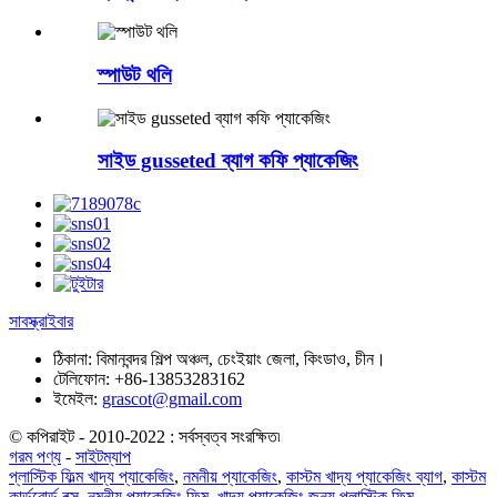
স্পাউট থলি
সাইড gusseted ব্যাগ কফি প্যাকেজিং
সাবস্ক্রাইবার
ঠিকানা:
বিমানবন্দর শিল্প অঞ্চল, চেংইয়াং জেলা, কিংডাও, চীন।
টেলিফোন:
+86-13853283162
ইমেইল:
grascot@gmail.com
© কপিরাইট - 2010-2022 : সর্বস্বত্ব সংরক্ষিত৷
গরম পণ্য
-
সাইটম্যাপ
প্লাস্টিক ফিল্ম খাদ্য প্যাকেজিং
,
নমনীয় প্যাকেজিং
,
কাস্টম খাদ্য প্যাকেজিং ব্যাগ
,
কাস্টম
কার্ডবোর্ড বক্স
,
নমনীয় প্যাকেজিং ফিল্ম
,
খাদ্য প্যাকেজিং জন্য প্লাস্টিক ফিল্ম
,