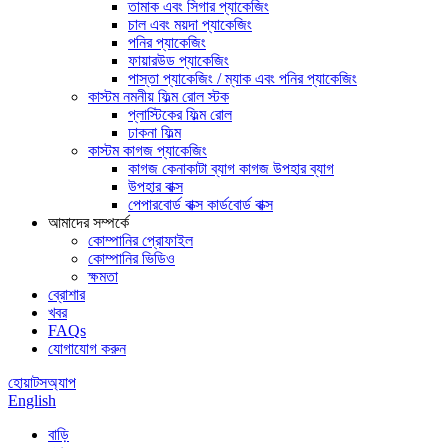
তামাক এবং সিগার প্যাকেজিং
চাল এবং ময়দা প্যাকেজিং
পনির প্যাকেজিং
ফায়ারউড প্যাকেজিং
পাস্তা প্যাকেজিং / ম্যাক এবং পনির প্যাকেজিং
কাস্টম নমনীয় ফিল্ম রোল স্টক
প্লাস্টিকের ফিল্ম রোল
ঢাকনা ফিল্ম
কাস্টম কাগজ প্যাকেজিং
কাগজ কেনাকাটা ব্যাগ কাগজ উপহার ব্যাগ
উপহার বাক্স
পেপারবোর্ড বাক্স কার্ডবোর্ড বাক্স
আমাদের সম্পর্কে
কোম্পানির প্রোফাইল
কোম্পানির ভিডিও
ক্ষমতা
ব্রোশার
খবর
FAQs
যোগাযোগ করুন
হোয়াটসঅ্যাপ
English
বাড়ি