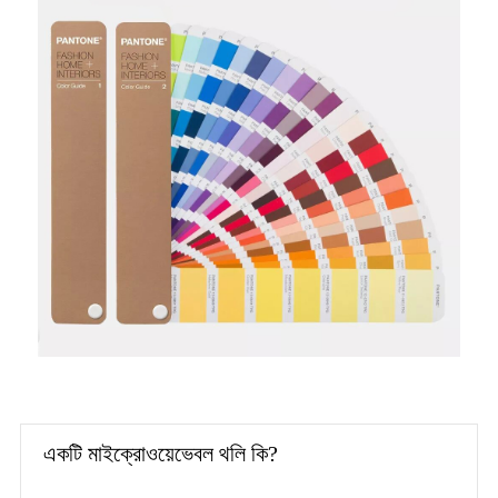
একটি মাইক্রোওয়েভেবল থলি কি?