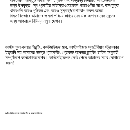
পাউচগুলি প্রস্তুত খাবার, সস, গ্রেভি এবং অন্যান্য হিমায়িত আইটেমগুলির
জন্য উপযুক্ত।স্ব-প্রবাহিত মাইক্রোওয়েভেবল পাউচগুলির সাথে, বাষ্পযুক্ত
খাবারগুলি আরও পুষ্টিকর এবং আরও সুস্বাদু!যোগাযোগ করুন.আমরা
বিস্তারিতভাবে আমাদের ক্ষমতা পরিচয় করিয়ে দেব এবং আপনার রেফারেন্সের
জন্য আপনাকে বিভিন্ন নমুনা দেখাব।
কাস্টম ফুল-কালার প্রিন্টিং, কাস্টমাইজড মাপ, কাস্টমাইজড ম্যাটেরিয়াল স্ট্রাকচার
ইত্যাদি সহ আমাদের সমস্ত প্যাকেজিং প্রোডাক্ট আপনার ব্র্যান্ডিং চাহিদা অনুযায়ী
সম্পূর্ণরূপে কাস্টমাইজযোগ্য। কাস্টমাইজেশন কোট পেতে আমাদের সাথে যোগাযোগ
করুন!
রঙ-মিল: নিশ্চিত-নমুনা বা প্যানটোন গাইড রঙ নম্বর অনুযায়ী মুদ্রণ