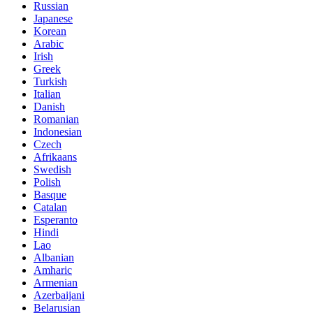
Russian
Japanese
Korean
Arabic
Irish
Greek
Turkish
Italian
Danish
Romanian
Indonesian
Czech
Afrikaans
Swedish
Polish
Basque
Catalan
Esperanto
Hindi
Lao
Albanian
Amharic
Armenian
Azerbaijani
Belarusian