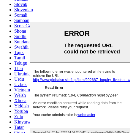
Slovak
Slovenian
Somali
Samoan
Scots Gaelic
Shona
Sindhi
Sundanese
Swahili
Tajik
Tamil
Telugu
Thai
Ukrainian
Urdu
Uzbek
Vietnamese
Welsh
Xhosa
Yiddish
Yoruba
Zulu
Kinyarwanda
Tatar
Oriya