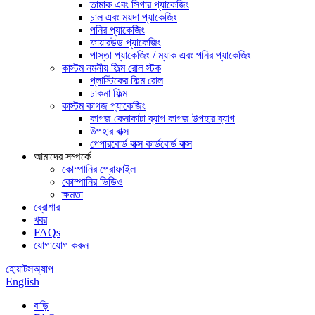
তামাক এবং সিগার প্যাকেজিং
চাল এবং ময়দা প্যাকেজিং
পনির প্যাকেজিং
ফায়ারউড প্যাকেজিং
পাস্তা প্যাকেজিং / ম্যাক এবং পনির প্যাকেজিং
কাস্টম নমনীয় ফিল্ম রোল স্টক
প্লাস্টিকের ফিল্ম রোল
ঢাকনা ফিল্ম
কাস্টম কাগজ প্যাকেজিং
কাগজ কেনাকাটা ব্যাগ কাগজ উপহার ব্যাগ
উপহার বাক্স
পেপারবোর্ড বাক্স কার্ডবোর্ড বাক্স
আমাদের সম্পর্কে
কোম্পানির প্রোফাইল
কোম্পানির ভিডিও
ক্ষমতা
ব্রোশার
খবর
FAQs
যোগাযোগ করুন
হোয়াটসঅ্যাপ
English
বাড়ি