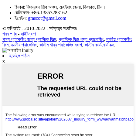
ঠিকানা:
বিমানবন্দর শিল্প অঞ্চল, চেংইয়াং জেলা, কিংডাও, চীন।
টেলিফোন:
+86-13853283162
ইমেইল:
grascot@gmail.com
© কপিরাইট - 2010-2022 : সর্বস্বত্ব সংরক্ষিত৷
গরম পণ্য
-
সাইটম্যাপ
খাদ্য প্যাকেজিং জন্য প্লাস্টিক ফিল্ম
,
প্লাস্টিক ফিল্ম খাদ্য প্যাকেজিং
,
নমনীয় প্যাকেজিং
ফিল্ম
,
নমনীয় প্যাকেজিং
,
কাস্টম খাদ্য প্যাকেজিং ব্যাগ
,
কাস্টম কার্ডবোর্ড বক্স
,
ইমেইল পাঠান
x