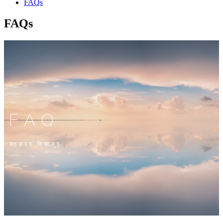
FAQs
FAQs
FAQ
সচরাচর জিজ্ঞাস্য