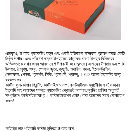
এছাড়াও, উপহার প্যাকেজিং যত্ন এবং একটি ইতিবাচক মনোভাব প্রকাশ করার একটি
নিখুঁত উপায়।এবং পরিবেশ বান্ধব উপহারের মোড়কের ধারণা উপহার বিনিময়ের
অভিজ্ঞতাকে সবার জন্য আরও বেশি উপকারী করে তুলবে।আমাদের উপহার বাক্স পণ্য
উপহার, নৈপুণ্য, খাদ্য, পোশাক জুতা, ক্যান্ডি, ওয়াইন, গয়না, ইলেকট্রনিক,
সেলফোন, খেলনা, প্রদর্শন, সিডি, প্রসাধনী, শ্যাম্পু, LED আলো ইত্যাদির জন্য
ব্যবহৃত হয়।
কাস্টম ফুল-কালার প্রিন্টিং, কাস্টমাইজড মাপ, কাস্টমাইজড ম্যাটেরিয়াল স্ট্রাকচার
ইত্যাদি সহ আমাদের সমস্ত প্যাকেজিং প্রোডাক্ট আপনার ব্র্যান্ডিং চাহিদা অনুযায়ী
সম্পূর্ণরূপে কাস্টমাইজযোগ্য। কাস্টমাইজেশন কোট পেতে আমাদের সাথে যোগাযোগ
করুন!
আইটেম নাম
পাইকারি কাস্টম মুদ্রিত উপহার বাক্স