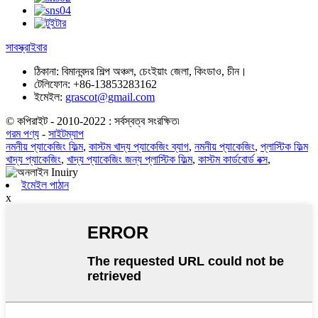
সাবস্ক্রাইবার
ঠিকানা:
বিমানবন্দর শিল্প অঞ্চল, চেংইয়াং জেলা, কিংডাও, চীন।
টেলিফোন:
+86-13853283162
ইমেইল:
grascot@gmail.com
© কপিরাইট - 2010-2022 : সর্বস্বত্ব সংরক্ষিত৷
গরম পণ্য
-
সাইটম্যাপ
নমনীয় প্যাকেজিং ফিল্ম
,
কাস্টম খাদ্য প্যাকেজিং ব্যাগ
,
নমনীয় প্যাকেজিং
,
প্লাস্টিক ফিল্ম
খাদ্য প্যাকেজিং
,
খাদ্য প্যাকেজিং জন্য প্লাস্টিক ফিল্ম
,
কাস্টম কার্ডবোর্ড বক্স
,
ইমেইল পাঠান
x