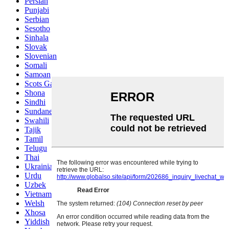
Persian
Punjabi
Serbian
Sesotho
Sinhala
Slovak
Slovenian
Somali
Samoan
Scots Gaelic
Shona
Sindhi
Sundanese
Swahili
Tajik
Tamil
Telugu
Thai
Ukrainian
Urdu
Uzbek
Vietnamese
Welsh
Xhosa
Yiddish