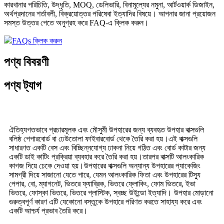
কারখানার পরিচিতি, উদ্ধৃতি, MOQ, ডেলিভারি, বিনামূল্যের নমুনা, আর্টওয়ার্ক ডিজাইন,
অর্থপ্রদানের শর্তাবলী, বিক্রয়োত্তর পরিষেবা ইত্যাদির বিষয়ে। আপনার জানা প্রয়োজন
সমস্ত উত্তর পেতে অনুগ্রহ করে FAQ-এ ক্লিক করুন।
FAQs ক্লিক করুন
পণ্য বিবরণী
পণ্য ট্যাগ
ঐতিহ্যগতভাবে প্রচারমূলক এবং মৌসুমী উপহারের জন্য ব্যবহৃত উপহার বাক্সগুলি
বলিষ্ঠ পেপারবোর্ড বা ঢেউতোলা ফাইবারবোর্ড থেকে তৈরি করা হয়।এই বাক্সগুলি
সাধারণত একটি বেস এবং বিচ্ছিন্নযোগ্য ঢাকনা নিয়ে গঠিত এবং বোর্ড কাটার জন্য
একটি ডাই কাটিং প্রক্রিয়া ব্যবহার করে তৈরি করা হয়।তারপর বাক্সটি আলংকারিক
কাগজ দিয়ে ঢেকে দেওয়া হয়।উপহারের বাক্সগুলি অন্যান্য উপহারের প্যাকেজিং
সামগ্রী দিয়ে সাজানো যেতে পারে, যেমন আলংকারিক ফিতা এবং উপহারের টিস্যু
পেপার, বো, ম্যাগনেট, ভিতরে ফ্যাব্রিক, ভিতরে ফ্লোকিং, ফোম ভিতরে, ইভা
ভিতরে, ফোস্কা ভিতরে, ভিতরে প্লাস্টিক, স্বচ্ছ উইন্ডো ইত্যাদি। উপহার মোড়ানো
গুরুত্বপূর্ণ কারণ এটি যেকোনো বস্তুকে উপহারে পরিণত করতে সাহায্য করে এবং
একটি আশ্চর্য প্রভাব তৈরি করে।