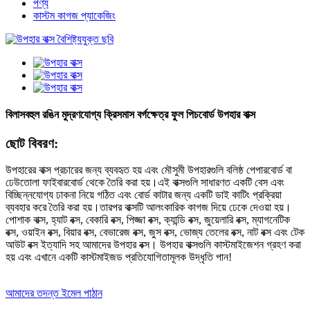
পণ্য
কাস্টম কাগজ প্যাকেজিং
বিলাসবহুল রঙিন মুদ্রণযোগ্য ক্রিসমাস বর্গক্ষেত্র ফুল পিচবোর্ড উপহার বাক্স
ছোট বিবরণ:
উপহারের বাক্স প্রচারের জন্য ব্যবহৃত হয় এবং মৌসুমী উপহারগুলি বলিষ্ঠ পেপারবোর্ড বা
ঢেউতোলা ফাইবারবোর্ড থেকে তৈরি করা হয়।এই বাক্সগুলি সাধারণত একটি বেস এবং
বিচ্ছিন্নযোগ্য ঢাকনা নিয়ে গঠিত এবং বোর্ড কাটার জন্য একটি ডাই কাটিং প্রক্রিয়া
ব্যবহার করে তৈরি করা হয়।তারপর বাক্সটি আলংকারিক কাগজ দিয়ে ঢেকে দেওয়া হয়।
পোশাক বাক্স, হ্যাট বক্স, বেকারি বক্স, পিজ্জা বক্স, ক্যান্ডি বক্স, জুয়েলারি বক্স, ম্যাগনেটিক
বক্স, ওয়াইন বক্স, বিয়ার বক্স, বেভারেজ বক্স, জুস বক্স, ভোজ্য তেলের বক্স, নাট বক্স এবং টেক
আউট বক্স ইত্যাদি সহ আমাদের উপহার বক্স। উপহার বাক্সগুলি কাস্টমাইজেশন গ্রহণ করা
হয় এবং এখানে একটি কাস্টমাইজড প্রতিযোগিতামূলক উদ্ধৃতি পান!
আমাদের তদন্ত ইমেল পাঠান