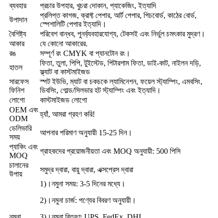
ব্যবহার
প্রচার উপহার, খুচরা দোকান, প্যাকেজিং, ইত্যাদি
প্রলিপ্ত কাগজ, ক্রাফ্ট পেপার, আর্ট পেপার, পিচবোর্ড, কাঠের বোর্ড,
উপাদান
স্পেশালিটি পেপার ইত্যাদি।
বৈশিষ্ট্য
পরিবেশ বান্ধব, পুনর্ব্যবহারযোগ্য, টেকসই এবং নির্ভুল চমৎকার মুদ্রণ।
আকার
যে কোনো আকারের.
রঙ
সম্পূর্ণ রং CMYK বা প্যানটোন রং।
ফিতা, তুলা, পিপি, টুইস্টেড, পিটারশাম ফিতা, ডাই-কাট, নাইলন দড়ি,
হাতল
ফ্ল্যাট বা কাস্টমাইজড
সারফেস
স্পট ইউভি, ম্যাট বা চকচকে ল্যামিনেশন, ফয়েল স্ট্যাম্পিং, এমবসিং,
ফিনিশ
ডিবসিং, গোল্ড/সিলভার হট স্ট্যাম্পিং এবং ইত্যাদি।
লোগো
কাস্টমাইজড লোগো
OEM এবং
হ্যাঁ, আমরা গ্রহণ করি!
ODM
ডেলিভারি
আপনার পরিমাণ অনুযায়ী 15-25 দিন।
সময়
প্যাকিং এবং
গ্রাহকদের প্রয়োজনীয়তা এবং MOQ অনুযায়ী: 500 পিসি
MOQ
চালানের
সমুদ্র দ্বারা, বায়ু দ্বারা, এক্সপ্রেস দ্বারা
উপায়
1)।নমুনা সময়: 3-5 দিনের মধ্যে।
2)।নমুনা চার্জ: পণ্যের বিবরণ অনুযায়ী।
নমুনা
3)।নমুনা বিতরণ: UPS, FedEx, DHL,