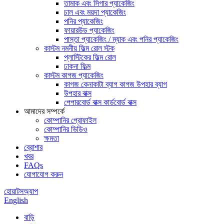
তামাক এবং সিগার প্যাকেজিং
চাল এবং ময়দা প্যাকেজিং
পনির প্যাকেজিং
ফায়ারউড প্যাকেজিং
পাস্তা প্যাকেজিং / ম্যাক এবং পনির প্যাকেজিং
কাস্টম নমনীয় ফিল্ম রোল স্টক
প্লাস্টিকের ফিল্ম রোল
ঢাকনা ফিল্ম
কাস্টম কাগজ প্যাকেজিং
কাগজ কেনাকাটা ব্যাগ কাগজ উপহার ব্যাগ
উপহার বাক্স
পেপারবোর্ড বাক্স কার্ডবোর্ড বাক্স
আমাদের সম্পর্কে
কোম্পানির প্রোফাইল
কোম্পানির ভিডিও
ক্ষমতা
ব্রোশার
খবর
FAQs
যোগাযোগ করুন
হোয়াটসঅ্যাপ
English
বাড়ি