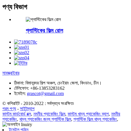
পণ্য বিভাগ
প্লাস্টিকের ফিল্ম রোল
সাবস্ক্রাইবার
ঠিকানা:
বিমানবন্দর শিল্প অঞ্চল, চেংইয়াং জেলা, কিংডাও, চীন।
টেলিফোন:
+86-13853283162
ইমেইল:
grascot@gmail.com
© কপিরাইট - 2010-2022 : সর্বস্বত্ব সংরক্ষিত৷
গরম পণ্য
-
সাইটম্যাপ
কাস্টম কার্ডবোর্ড বক্স
,
নমনীয় প্যাকেজিং ফিল্ম
,
কাস্টম খাদ্য প্যাকেজিং ব্যাগ
,
নমনীয়
প্যাকেজিং
,
খাদ্য প্যাকেজিং জন্য প্লাস্টিক ফিল্ম
,
প্লাস্টিক ফিল্ম খাদ্য প্যাকেজিং
,
ইমেইল পাঠান