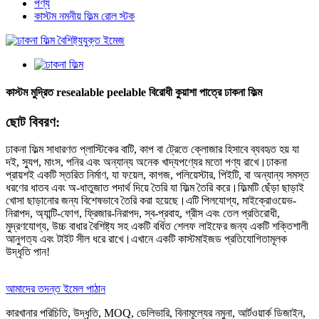
পণ্য
কাস্টম নমনীয় ফিল্ম রোল স্টক
কাস্টম মুদ্রিত resealable peelable বিরোধী কুয়াশা পাত্রে ঢাকনা ফিল্ম
ছোট বিবরণ:
ঢাকনা ফিল্ম সাধারণত প্লাস্টিকের বাটি, কাপ বা ট্রেতে ক্লোজার হিসাবে ব্যবহৃত হয় যা
দই, স্যুপ, মাংস, পনির এবং অন্যান্য অনেক খাদ্যপণ্যের মতো পণ্য রাখে।ঢাকনা
প্রায়শই একটি স্তরিত নির্মাণ, যা ফয়েল, কাগজ, পলিয়েস্টার, পিইটি, বা অন্যান্য সমস্ত
ধরণের ধাতব এবং অ-ধাতুজাত পদার্থ দিয়ে তৈরি যা ফিল্ম তৈরি করে।ফিল্মটি ছেঁড়া ছাড়াই
খোসা ছাড়ানোর জন্য বিশেষভাবে তৈরি করা হয়েছে।এটি পিলযোগ্য, মাইক্রোওয়েভ-
নিরাপদ, অ্যান্টি-ফোগ, ফ্রিজার-নিরাপদ, স্ব-প্রবাহ, গ্রীস এবং তেল প্রতিরোধী,
মুদ্রণযোগ্য, উচ্চ বাধার বৈশিষ্ট্য সহ একটি বর্ধিত শেলফ লাইফের জন্য একটি শক্তিশালী
আনুগত্য এবং টাইট সীল ধরে রাখে।এখানে একটি কাস্টমাইজড প্রতিযোগিতামূলক
উদ্ধৃতি পান!
আমাদের তদন্ত ইমেল পাঠান
কারখানার পরিচিতি, উদ্ধৃতি, MOQ, ডেলিভারি, বিনামূল্যের নমুনা, আর্টওয়ার্ক ডিজাইন,