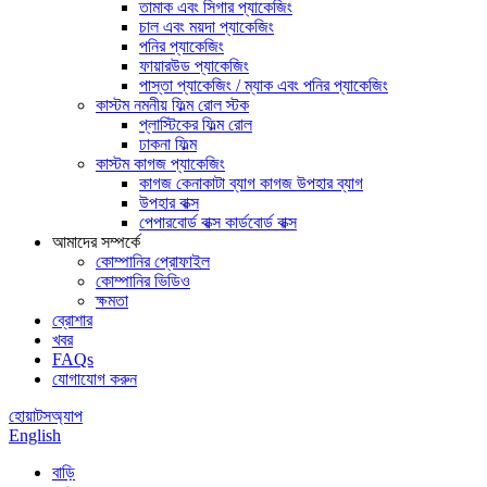
তামাক এবং সিগার প্যাকেজিং
চাল এবং ময়দা প্যাকেজিং
পনির প্যাকেজিং
ফায়ারউড প্যাকেজিং
পাস্তা প্যাকেজিং / ম্যাক এবং পনির প্যাকেজিং
কাস্টম নমনীয় ফিল্ম রোল স্টক
প্লাস্টিকের ফিল্ম রোল
ঢাকনা ফিল্ম
কাস্টম কাগজ প্যাকেজিং
কাগজ কেনাকাটা ব্যাগ কাগজ উপহার ব্যাগ
উপহার বাক্স
পেপারবোর্ড বাক্স কার্ডবোর্ড বাক্স
আমাদের সম্পর্কে
কোম্পানির প্রোফাইল
কোম্পানির ভিডিও
ক্ষমতা
ব্রোশার
খবর
FAQs
যোগাযোগ করুন
হোয়াটসঅ্যাপ
English
বাড়ি